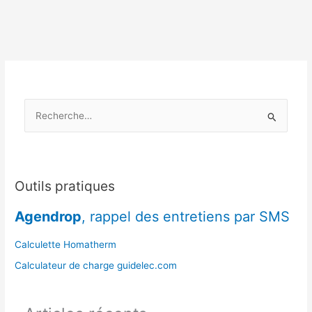
locales
face
aux
variations
de
température
R
e
c
h
e
Outils pratiques
r
Agendrop
, rappel des entretiens par SMS
c
h
Calculette Homatherm
e
Calculateur de charge guidelec.com
r