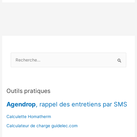
microclimats
:
adapter
son
stock
de
bois
au
R
territoire
précis
e
c
h
e
Outils pratiques
r
Agendrop
, rappel des entretiens par SMS
c
h
Calculette Homatherm
e
Calculateur de charge guidelec.com
r