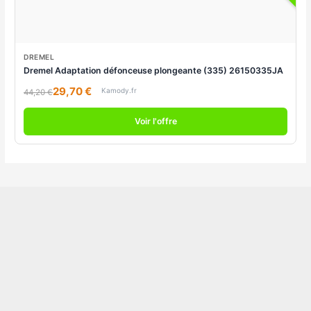
DREMEL
Dremel Adaptation défonceuse plongeante (335) 26150335JA
29,70 €
Kamody.fr
44,20 €
Voir l'offre