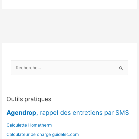
économique,
réducteurs
de
débit
:
les
accessoires
qui
changent
R
tout
!
e
c
h
e
Outils pratiques
r
Agendrop
, rappel des entretiens par SMS
c
h
Calculette Homatherm
e
Calculateur de charge guidelec.com