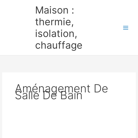
Aller
Maison :
au
contenu
thermie,
isolation,
chauffage
Aménagement De
Salle De Bain