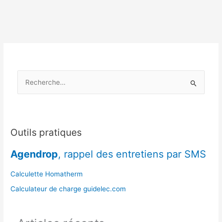
sur
l’usage
du
bois
en
basse
saison
R
e
c
h
e
Outils pratiques
r
Agendrop
, rappel des entretiens par SMS
c
h
Calculette Homatherm
e
Calculateur de charge guidelec.com
r