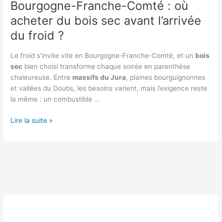
Bourgogne-Franche-Comté : où
acheter du bois sec avant l’arrivée
du froid ?
Le froid s’invite vite en Bourgogne-Franche-Comté, et un
bois
sec
bien choisi transforme chaque soirée en parenthèse
chaleureuse. Entre
massifs du Jura
, plaines bourguignonnes
et vallées du Doubs, les besoins varient, mais l’exigence reste
la même : un combustible …
Bourgogne-
Lire la suite »
Franche-
Comté
:
où
acheter
du
bois
sec
avant