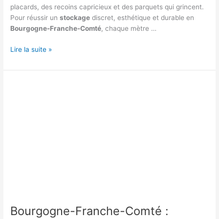
placards, des recoins capricieux et des parquets qui grincent.
Pour réussir un
stockage
discret, esthétique et durable en
Bourgogne-Franche-Comté
, chaque mètre …
Bourgogne-
Lire la suite »
Franche-
Comté
:
organiser
un
stockage
dans
un
appartement
ancien
Bourgogne-Franche-Comté :