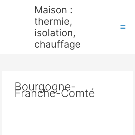
Aller
Maison :
au
contenu
thermie,
isolation,
chauffage
Bourgogne-
Franche-Comté