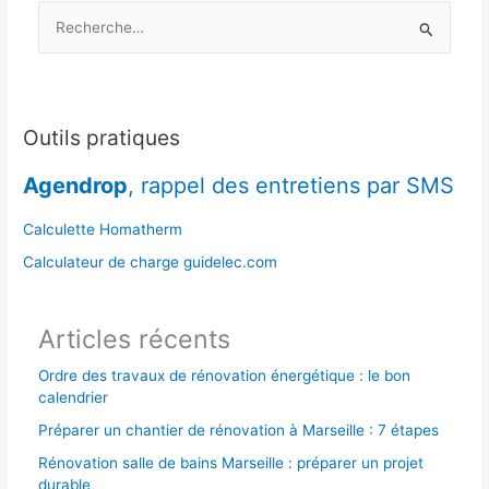
R
l’arrivée
du
e
froid
c
?
h
e
Outils pratiques
r
Agendrop
, rappel des entretiens par SMS
c
h
Calculette Homatherm
e
Calculateur de charge guidelec.com
r
Articles récents
:
Ordre des travaux de rénovation énergétique : le bon
calendrier
Préparer un chantier de rénovation à Marseille : 7 étapes
Rénovation salle de bains Marseille : préparer un projet
durable