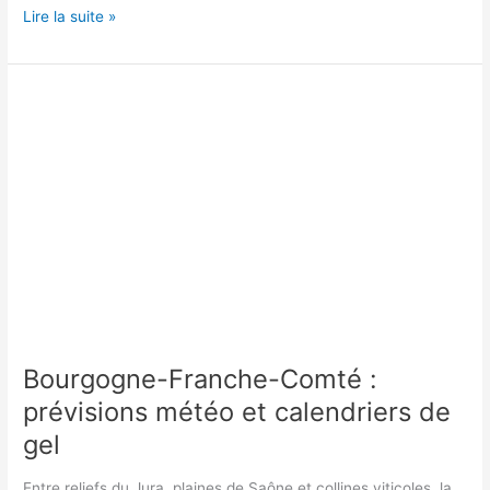
Bourgogne-
Lire la suite »
Franche-
Comté
:
stocker
en
appartement,
astuces
et
contraintes
Bourgogne-Franche-Comté :
prévisions météo et calendriers de
gel
Entre reliefs du Jura, plaines de Saône et collines viticoles, la