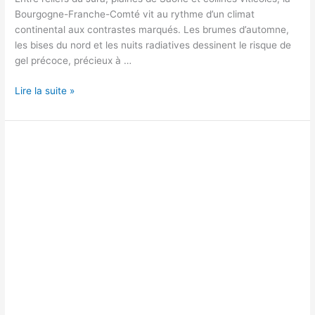
Bourgogne-Franche-Comté vit au rythme d’un climat
continental aux contrastes marqués. Les brumes d’automne,
les bises du nord et les nuits radiatives dessinent le risque de
gel précoce, précieux à …
Bourgogne-
Lire la suite »
Franche-
Comté
:
prévisions
météo
et
calendriers
de
gel