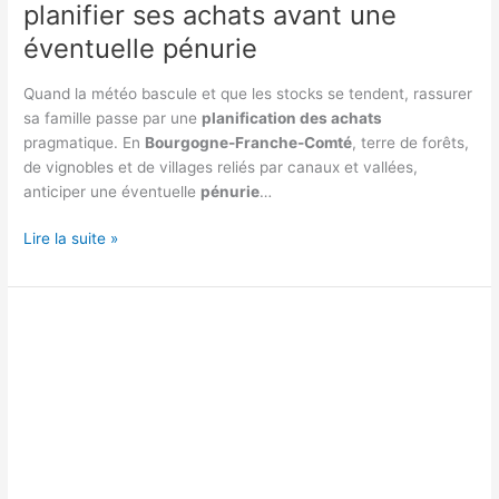
planifier ses achats avant une
éventuelle pénurie
Quand la météo bascule et que les stocks se tendent, rassurer
sa famille passe par une
planification des achats
pragmatique. En
Bourgogne-Franche-Comté
, terre de forêts,
de vignobles et de villages reliés par canaux et vallées,
anticiper une éventuelle
pénurie
…
Bourgogne-
Lire la suite »
Franche-
Comté
:
planifier
ses
achats
avant
une
éventuelle
pénurie