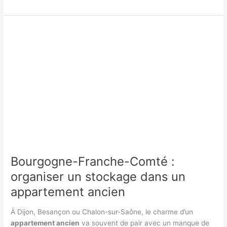
Franche-
Comté
:
guide
pratique
d’utilisation
des
bûches
de
bois
Bourgogne-Franche-Comté :
organiser un stockage dans un
appartement ancien
À Dijon, Besançon ou Chalon-sur-Saône, le charme d’un
appartement ancien
va souvent de pair avec un manque de