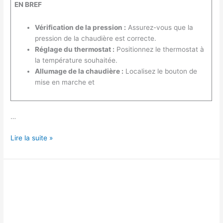
EN BREF
Vérification de la pression :
Assurez-vous que la
pression de la chaudière est correcte.
Réglage du thermostat :
Positionnez le thermostat à
la température souhaitée.
Allumage de la chaudière :
Localisez le bouton de
mise en marche et
…
Comment
Lire la suite »
mettre
le
chauffage
sur
une
chaudière
Chaffoteaux