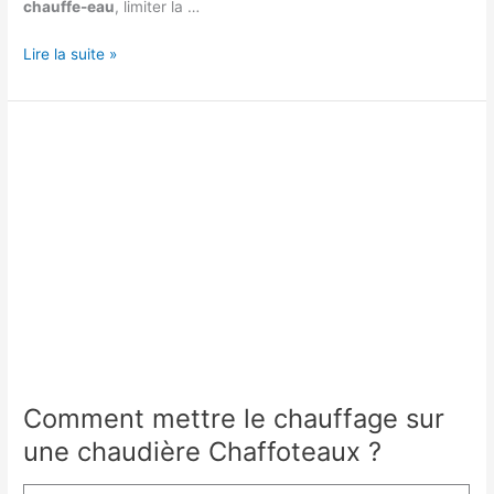
chauffe-eau
, limiter la …
Les
Lire la suite »
conseils
d’un
plombier
pour
éviter
les
pannes
de
chauffe-
eau
à
l’automne
Comment mettre le chauffage sur
une chaudière Chaffoteaux ?