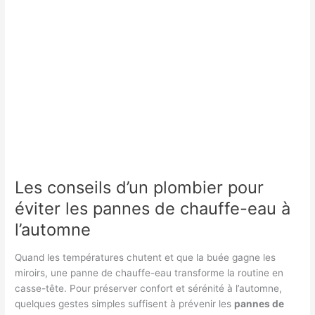
conseils
pour
éviter
son
achat
et
le
sécher
d’urgence
Les conseils d’un plombier pour
éviter les pannes de chauffe-eau à
l’automne
Quand les températures chutent et que la buée gagne les
miroirs, une panne de chauffe-eau transforme la routine en
casse-tête. Pour préserver confort et sérénité à l’automne,
quelques gestes simples suffisent à prévenir les
pannes de