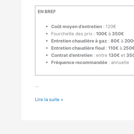
EN BREF
Coût moyen d’entretien
: 120€
Fourchette des prix :
100€
à
350€
Entretien chaudière à gaz
:
80€
à
200
Entretien chaudière fioul
:
110€
à
250
Contrat d’entretien
: entre
130€
et
35
Fréquence recommandée
: annuelle
…
Quel
Lire la suite »
est
le
prix
d’un