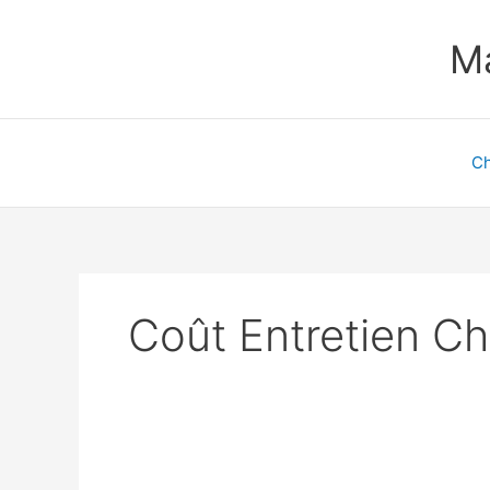
Aller
au
Ma
contenu
Ch
Coût Entretien C