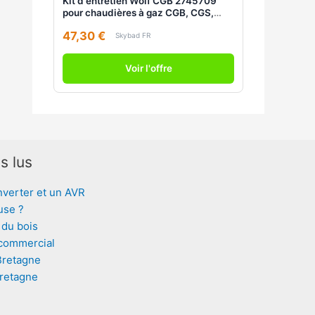
Kit d'entretien Wolf CGB 2745709
pour chaudières à gaz CGB, CGS,
CGW
47,30 €
Skybad FR
Voir l'offre
s lus
nverter et un AVR
use ?
 du bois
 commercial
Bretagne
Bretagne