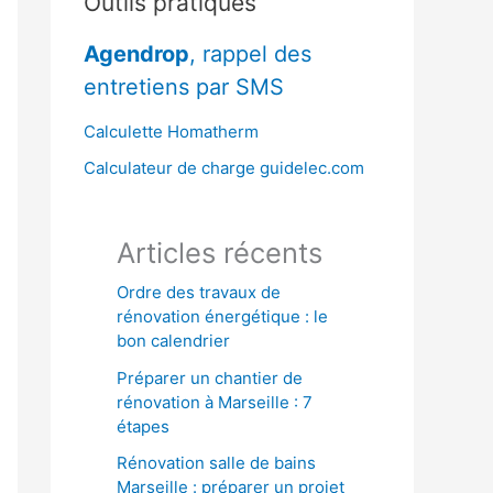
Outils pratiques
r
Agendrop
, rappel des
c
entretiens par SMS
h
e
Calculette Homatherm
r
Calculateur de charge guidelec.com
:
Articles récents
Ordre des travaux de
rénovation énergétique : le
bon calendrier
Préparer un chantier de
rénovation à Marseille : 7
étapes
Rénovation salle de bains
Marseille : préparer un projet