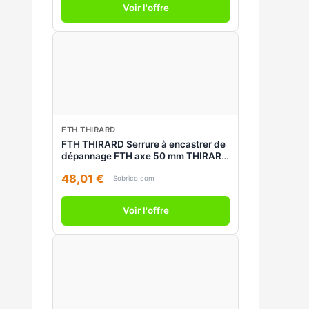
Voir l'offre
FTH THIRARD
FTH THIRARD Serrure à encastrer de
dépannage FTH axe 50 mm THIRARD
00913995
48,01 €
Sobrico.com
Voir l'offre