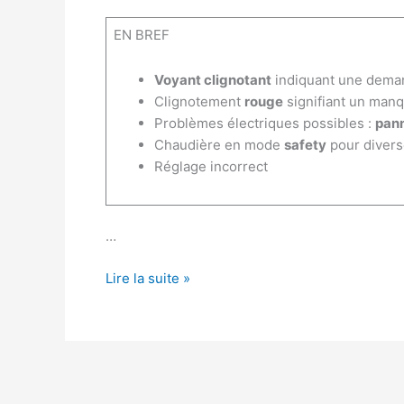
EN BREF
Voyant clignotant
indiquant une deman
Clignotement
rouge
signifiant un manq
Problèmes électriques possibles :
pann
Chaudière en mode
safety
pour divers
Réglage incorrect
…
Pourquoi
Lire la suite »
ma
chaudière
Saunier
Duval
clignote-