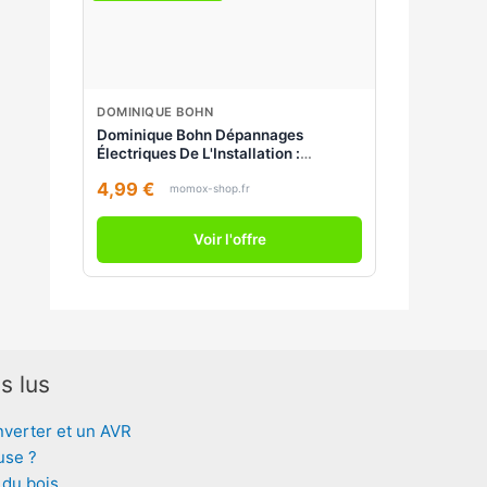
DOMINIQUE BOHN
Dominique Bohn Dépannages
Électriques De L'Installation :
Conseils, Sécurité, Méthodes
4,99 €
momox-shop.fr
Voir l'offre
s lus
nverter et un AVR
use ?
 du bois