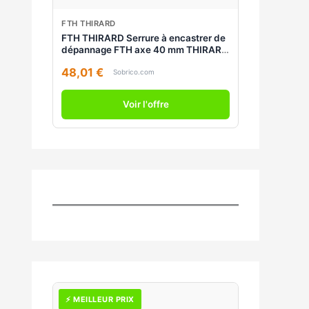
FTH THIRARD
FTH THIRARD Serrure à encastrer de
dépannage FTH axe 40 mm THIRARD
00913994
48,01 €
Sobrico.com
Voir l'offre
⚡ MEILLEUR PRIX