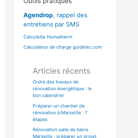
Outils pratiques
r
Agendrop
, rappel des
c
entretiens par SMS
h
e
Calculette Homatherm
r
Calculateur de charge guidelec.com
:
Articles récents
Ordre des travaux de
rénovation énergétique : le
bon calendrier
Préparer un chantier de
rénovation à Marseille : 7
étapes
Rénovation salle de bains
Marseille : préparer un projet