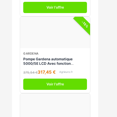
Voir l'offre
-15%
GARDENA
Pompe Gardena automatique
5000/5E LCD Avec fonction
économie d'énergie
317,45 €
Agrieuro.fr
375,54 €
Voir l'offre