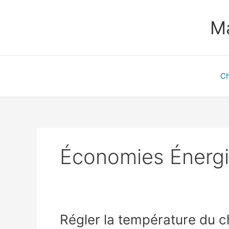
Aller
au
Ma
contenu
Ch
Économies Énerg
Régler la température du 