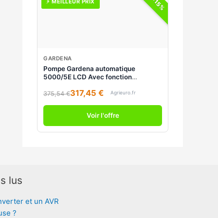
-15%
⚡ MEILLEUR PRIX
GARDENA
Pompe Gardena automatique
5000/5E LCD Avec fonction
économie d'énergie
317,45 €
Agrieuro.fr
375,54 €
Voir l'offre
s lus
nverter et un AVR
use ?