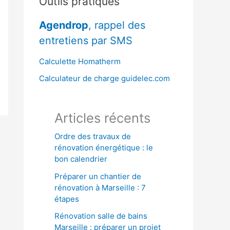
Outils pratiques
r
Agendrop
, rappel des
c
entretiens par SMS
h
e
Calculette Homatherm
r
Calculateur de charge guidelec.com
:
Articles récents
Ordre des travaux de
rénovation énergétique : le
bon calendrier
Préparer un chantier de
rénovation à Marseille : 7
étapes
Rénovation salle de bains
Marseille : préparer un projet