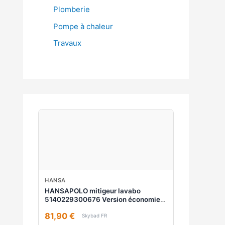
Plomberie
Pompe à chaleur
Travaux
HANSA
HANSAPOLO mitigeur lavabo
5140229300676 Version économie
d'énergie, avec garniture de vidage ,
81,90 €
saillie 103 mm, chromé
Skybad FR