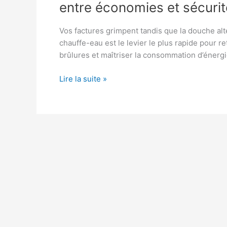
entre économies et sécurit
Vos factures grimpent tandis que la douche alt
chauffe-eau est le levier le plus rapide pour r
brûlures et maîtriser la consommation d’énergi
Régler
Lire la suite »
la
température
du
chauffe-
eau
:
le
bon
compromis
entre
économies
et