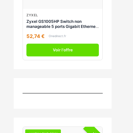
ZYXEL
Zyxel GS1005HP Switch non
manageable 5 ports Gigabit Ethernet
avec 4 ports PoE, budget total de 60
52,74 €
W – performance optimisée et
Onedirect.fr
économies d’énergie
Voir l'offre