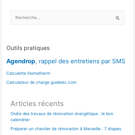
R
e
c
h
e
Outils pratiques
r
Agendrop
, rappel des entretiens par SMS
c
h
Calculette Homatherm
e
Calculateur de charge guidelec.com
r
Articles récents
:
Ordre des travaux de rénovation énergétique : le bon
calendrier
Préparer un chantier de rénovation à Marseille : 7 étapes