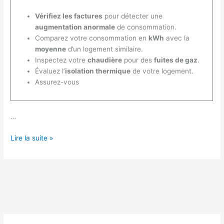
Vérifiez les factures
pour détecter une
augmentation anormale
de consommation.
Comparez votre consommation en
kWh
avec la
moyenne
d’un logement similaire.
Inspectez votre
chaudière
pour des
fuites de gaz
.
Évaluez l’
isolation thermique
de votre logement.
Assurez-vous
…
Comment
Lire la suite »
savoir
si
ma
chaudière
consomme
trop
?