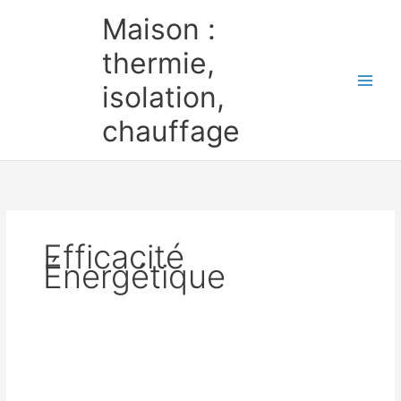
Aller
Maison :
au
contenu
thermie,
isolation,
chauffage
Efficacité
Énergétique