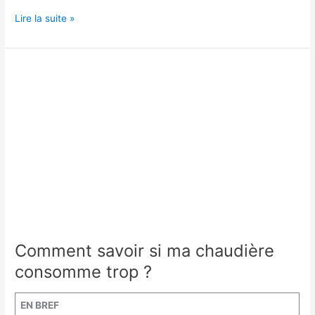
Toiture
Lire la suite »
et
efficacité
énergétique
:
comment
votre
toit
influence
votre
facture
Comment savoir si ma chaudière
consomme trop ?
EN BREF