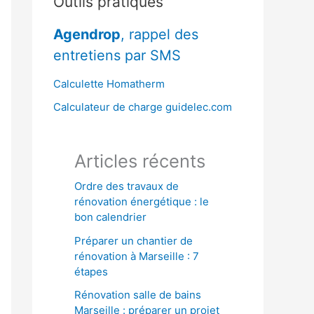
Outils pratiques
r
Agendrop
, rappel des
c
entretiens par SMS
h
e
Calculette Homatherm
r
Calculateur de charge guidelec.com
:
Articles récents
Ordre des travaux de
rénovation énergétique : le
bon calendrier
Préparer un chantier de
rénovation à Marseille : 7
étapes
Rénovation salle de bains
Marseille : préparer un projet