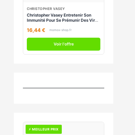
CHRISTOPHER VASEY
Christopher Vasey Entretenir Son
Immunité Pour Se Prémunir Des Virus
: Grâce À La Naturopathie
16,44 €
momox-shop.fr
Voir l'offre
⚡ MEILLEUR PRIX