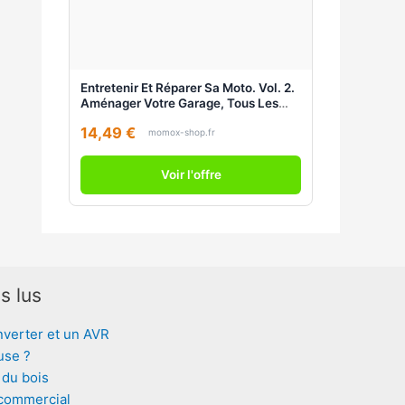
Entretenir Et Réparer Sa Moto. Vol. 2.
Aménager Votre Garage, Tous Les
Entretiens, Préparer Votre Moto
14,49 €
momox-shop.fr
Voir l'offre
s lus
nverter et un AVR
use ?
 du bois
 commercial