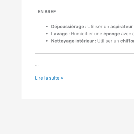
EN BREF
Dépoussiérage :
Utiliser un
aspirateur
Lavage :
Humidifier une
éponge
avec d
Nettoyage intérieur :
Utiliser un
chiff
…
Comment
Lire la suite »
entretenir
un
radiateur
électrique
?