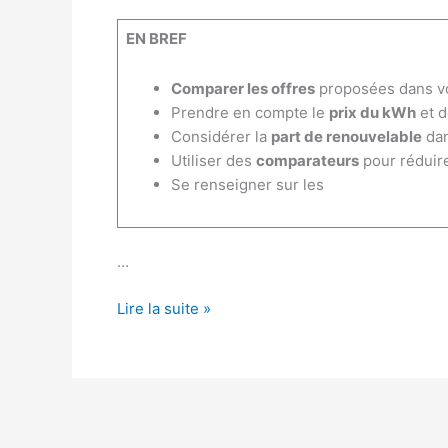
EN BREF
Comparer les offres
proposées dans v
Prendre en compte le
prix du kWh
et de
Considérer la
part de renouvelable
dan
Utiliser des
comparateurs
pour réduire
Se renseigner sur les
…
Quel
Lire la suite »
fournisseur
de
gaz
choisir