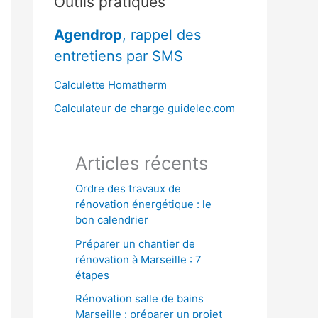
Outils pratiques
r
Agendrop
, rappel des
c
entretiens par SMS
h
e
Calculette Homatherm
r
Calculateur de charge guidelec.com
:
Articles récents
Ordre des travaux de
rénovation énergétique : le
bon calendrier
Préparer un chantier de
rénovation à Marseille : 7
étapes
Rénovation salle de bains
Marseille : préparer un projet