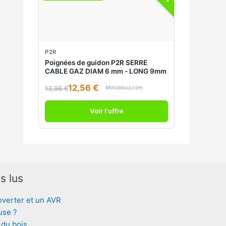
P2R
Poignées de guidon P2R SERRE
CABLE GAZ DIAM 6 mm - LONG 9mm
12,56 €
Motoblouz.com
13,96 €
Voir l'offre
s lus
nverter et un AVR
use ?
 du bois