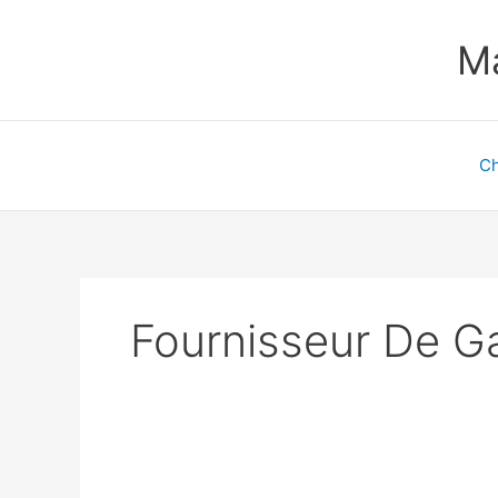
Aller
au
Ma
contenu
Ch
Fournisseur De G