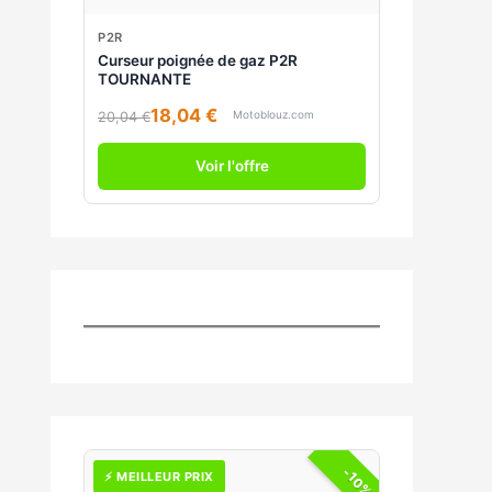
P2R
Curseur poignée de gaz P2R
TOURNANTE
18,04 €
Motoblouz.com
20,04 €
Voir l'offre
-10%
⚡ MEILLEUR PRIX