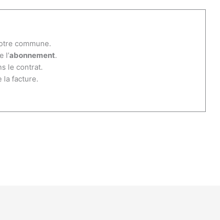
otre commune.
 l’
abonnement
.
s le contrat.
 la facture.