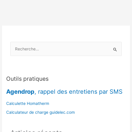
stockage,
entre
forêt
et
jardin
R
e
c
h
e
Outils pratiques
r
Agendrop
, rappel des entretiens par SMS
c
h
Calculette Homatherm
e
Calculateur de charge guidelec.com
r