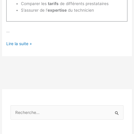
Comparer les
tarifs
de différents prestataires
S’assurer de l’
expertise
du technicien
…
Comment
Lire la suite »
faire
l’entretien
de
sa
chaudière
?
R
e
c
h