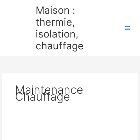
Aller
Maison :
au
contenu
thermie,
isolation,
chauffage
Maintenance
Chauffage