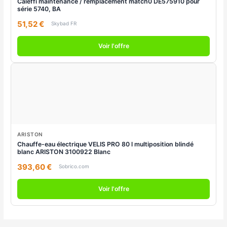
Caleffi maintenance / remplacement match0 DE575910 pour
série 5740, BA
51,52 €
Skybad FR
Voir l'offre
ARISTON
Chauffe-eau électrique VELIS PRO 80 l multiposition blindé
blanc ARISTON 3100922 Blanc
393,60 €
Sobrico.com
Voir l'offre