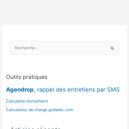
:
usages
et
avantages
spécifiques
R
e
c
h
e
Outils pratiques
r
Agendrop
, rappel des entretiens par SMS
c
h
Calculette Homatherm
e
Calculateur de charge guidelec.com
r