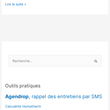
Menuiserie
Lire la suite »
PVC
ou
Alu
contre
le
froid
:
quelle
option
R
pour
une
e
étanchéité
c
optimale
h
à
e
Outils pratiques
Pont-
l’Évêque
r
Agendrop
, rappel des entretiens par SMS
?
c
h
Calculette Homatherm