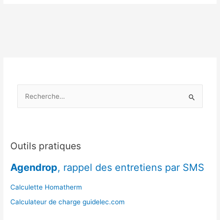
froids)
:
préparer
sa
cheminée
face
aux
frimas
R
précoces
e
c
h
e
Outils pratiques
r
Agendrop
, rappel des entretiens par SMS
c
h
Calculette Homatherm
e
Calculateur de charge guidelec.com
r