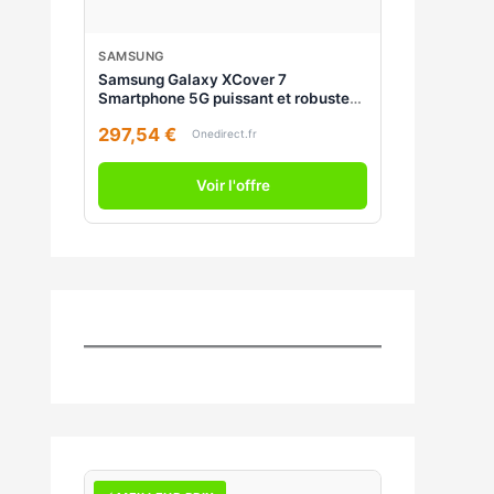
SAMSUNG
Samsung Galaxy XCover 7
Smartphone 5G puissant et robuste
avec stockage extensible qui répond
297,54 €
à tous vos besoins !
Onedirect.fr
Voir l'offre