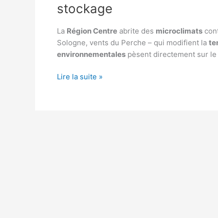
stockage
La
Région Centre
abrite des
microclimats
cont
Sologne, vents du Perche – qui modifient la
te
environnementales
pèsent directement sur l
Région
Lire la suite »
Centre
:
focus
sur
les
microclimats
et
impact
sur
stockage