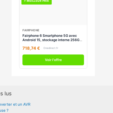
⚡ MEILLEUR PRIX
FAIRPHONE
Fairphone 6 Smartphone 5G avec
Android 15, stockage interne 256Go,
composants durables, certification
718,74 €
IP55 et mises à jour logicielles
Onedirect.fr
jusqu'en 2033.
Voir l'offre
s lus
nverter et un AVR
use ?