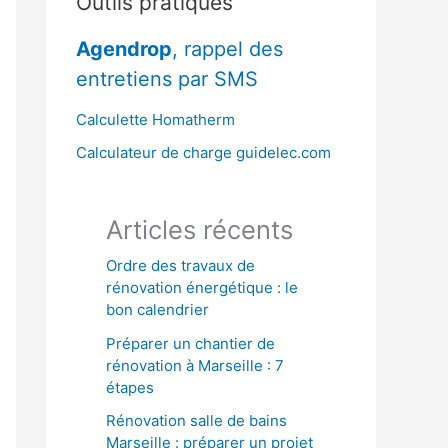
Outils pratiques
r
Agendrop
, rappel des
c
entretiens par SMS
h
e
Calculette Homatherm
r
Calculateur de charge guidelec.com
:
Articles récents
Ordre des travaux de
rénovation énergétique : le
bon calendrier
Préparer un chantier de
rénovation à Marseille : 7
étapes
Rénovation salle de bains
Marseille : préparer un projet