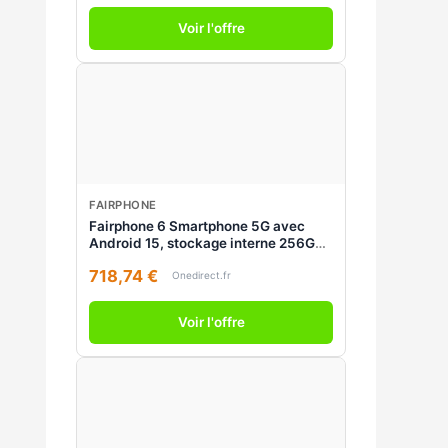
Voir l'offre
FAIRPHONE
Fairphone 6 Smartphone 5G avec
Android 15, stockage interne 256Go,
composants durables, certification
718,74 €
IP55 et mises à jour logicielles
Onedirect.fr
jusqu'en 2033.
Voir l'offre