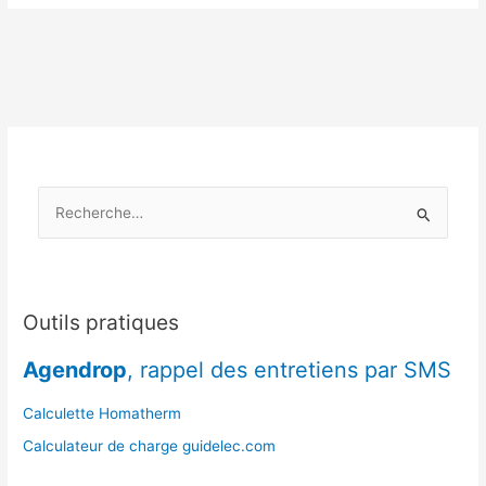
ballon
et
des
tuyaux
:
votre
allié
contre
R
les
pertes
e
de
c
chaleur
h
e
Outils pratiques
r
Agendrop
, rappel des entretiens par SMS
c
h
Calculette Homatherm
e
Calculateur de charge guidelec.com
r