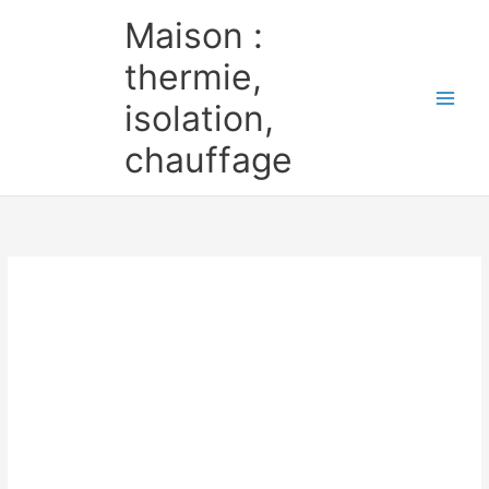
Aller
Maison :
au
contenu
thermie,
isolation,
chauffage