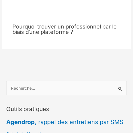
Pourquoi trouver un professionnel par le
biais d’une plateforme ?
R
e
c
Outils pratiques
h
e
Agendrop
, rappel des entretiens par SMS
r
c