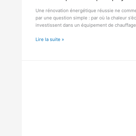
Une rénovation énergétique réussie ne commen
par une question simple : par où la chaleur s’
investissent dans un équipement de chauffage
Rénovation
Lire la suite »
énergétique
:
dans
quel
ordre
enchaîner
les
travaux
pour
ne
pas
payer
deux