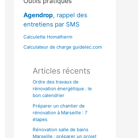
Outils pratiques
r
Agendrop
, rappel des
c
entretiens par SMS
h
e
Calculette Homatherm
r
Calculateur de charge guidelec.com
:
Articles récents
Ordre des travaux de
rénovation énergétique : le
bon calendrier
Préparer un chantier de
rénovation à Marseille : 7
étapes
Rénovation salle de bains
Marseille : préparer un projet