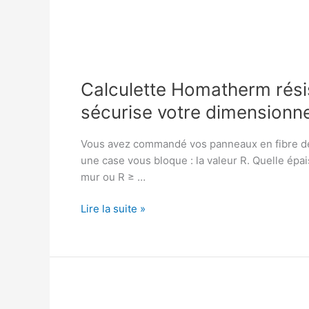
Calculette Homatherm résista
sécurise votre dimension
Vous avez commandé vos panneaux en fibre de
une case vous bloque : la valeur R. Quelle épai
mur ou R ≥ …
Calculette
Lire la suite »
Homatherm
résistance
fibre
de
bois
: