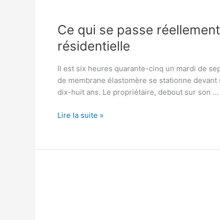
Ce qui se passe réellement
résidentielle
Il est six heures quarante-cinq un mardi de 
de membrane élastomère se stationne devant un
dix-huit ans. Le propriétaire, debout sur son …
Ce
Lire la suite »
qui
se
passe
réellement
pendant
une
réfection
de