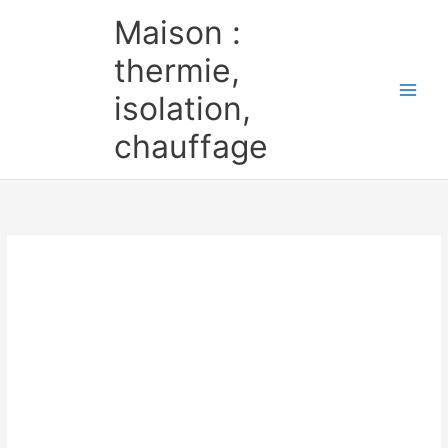
Aller
Maison :
au
contenu
thermie,
isolation,
chauffage