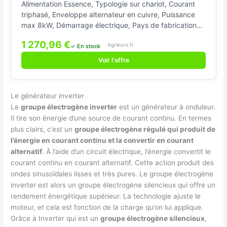
Alimentation Essence, Typologie sur chariot, Courant
triphasé, Enveloppe alternateur en cuivre, Puissance
max 8kW, Démarrage électrique, Pays de fabrication
Chine, Puissance effective triphasée 7.5kW, Puissance
1 270,96 €
Agrieuro.fr
effective monophasée 3.3kW, , Marque du moteur
✓ En stock
Autres marques, Cylindrée 459cm³, Puissance
Voir l'offre
nominale 12.2HP, Insonorisé non, Système de
décompression Automatique, Système AVR, Chariot
(roues et poignées), Démarrage automatique (ATS)
Le générateur inverter
non, Système inverter non
Le
groupe électrogène inverter
est un générateur à onduleur.
Il tire son énergie d’une source de courant continu. En termes
plus clairs, c’est un
groupe électrogène régulé qui produit de
l’énergie en courant continu et la convertir en courant
alternatif
. À l’aide d’un circuit électrique, l’énergie convertit le
courant continu en courant alternatif. Cette action produit des
ondes sinusoïdales lisses et très pures. Le groupe électrogène
inverter est alors un groupe électrogène silencieux qui offre un
rendement énergétique supérieur. La technologie ajuste le
moteur, et cela est fonction de la charge qu’on lui applique.
Grâce à Inverter qui est un
groupe électrogène silencieux
,