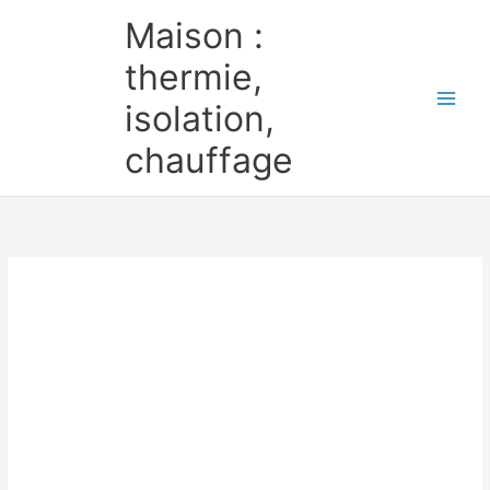
Aller
Maison :
au
contenu
thermie,
isolation,
chauffage