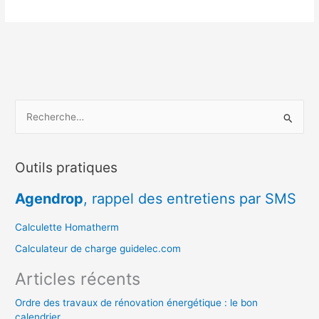
R
e
c
Outils pratiques
h
e
Agendrop
, rappel des entretiens par SMS
r
c
Calculette Homatherm
h
Calculateur de charge guidelec.com
e
Articles récents
r
Ordre des travaux de rénovation énergétique : le bon
calendrier