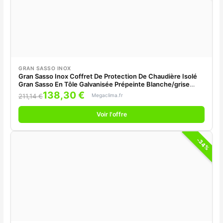
GRAN SASSO INOX
Gran Sasso Inox Coffret De Protection De Chaudière Isolé
Gran Sasso En Tôle Galvanisée Prépeinte Blanche/grise
Universelle 100x55x43
138,30 €
Megaclima.fr
211,14 €
Voir l'offre
-34%