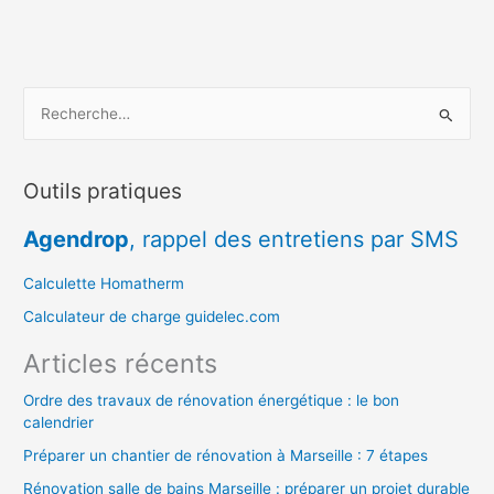
R
e
c
Outils pratiques
h
e
Agendrop
, rappel des entretiens par SMS
r
c
Calculette Homatherm
h
Calculateur de charge guidelec.com
e
Articles récents
r
Ordre des travaux de rénovation énergétique : le bon
calendrier
:
Préparer un chantier de rénovation à Marseille : 7 étapes
Rénovation salle de bains Marseille : préparer un projet durable