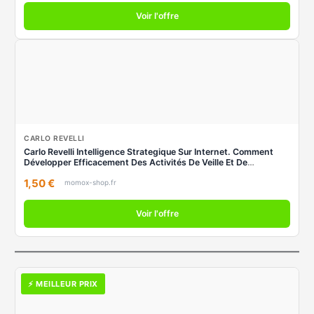
Voir l'offre
CARLO REVELLI
Carlo Revelli Intelligence Strategique Sur Internet. Comment
Développer Efficacement Des Activités De Veille Et De
Recherche Sur Les Réseaux, Moteurs De Recherche, ... Agents
1,50 €
Intelligents (Strategie Manag)
momox-shop.fr
Voir l'offre
⚡ MEILLEUR PRIX