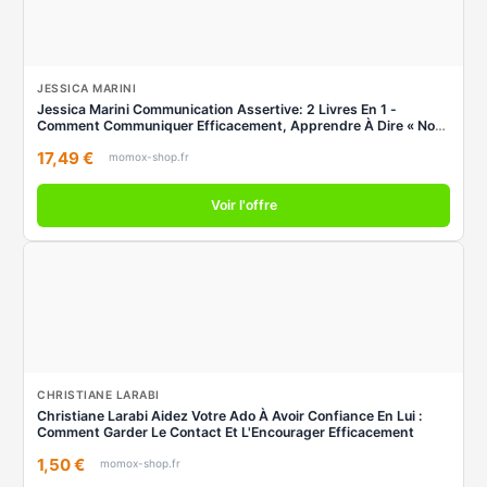
JESSICA MARINI
Jessica Marini Communication Assertive: 2 Livres En 1 -
Comment Communiquer Efficacement, Apprendre À Dire « Non
» Et Avoir Influence Sur Les Gens
17,49 €
momox-shop.fr
Voir l'offre
CHRISTIANE LARABI
Christiane Larabi Aidez Votre Ado À Avoir Confiance En Lui :
Comment Garder Le Contact Et L'Encourager Efficacement
1,50 €
momox-shop.fr