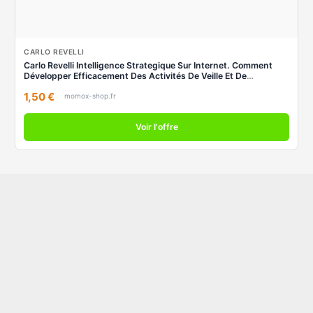
CARLO REVELLI
Carlo Revelli Intelligence Strategique Sur Internet. Comment
Développer Efficacement Des Activités De Veille Et De
Recherche Sur Les Réseaux, Moteurs De Recherche, ... Agents
1,50 €
Intelligents (Strategie Manag)
momox-shop.fr
Voir l'offre