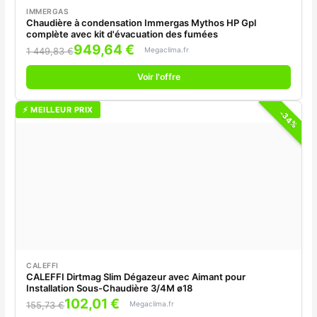
IMMERGAS
Chaudière à condensation Immergas Mythos HP Gpl
complète avec kit d'évacuation des fumées
949,64 €
Megaclima.fr
1 449,83 €
Voir l'offre
⚡ MEILLEUR PRIX
-34%
CALEFFI
CALEFFI Dirtmag Slim Dégazeur avec Aimant pour
Installation Sous-Chaudière 3/4M ø18
102,01 €
Megaclima.fr
155,73 €