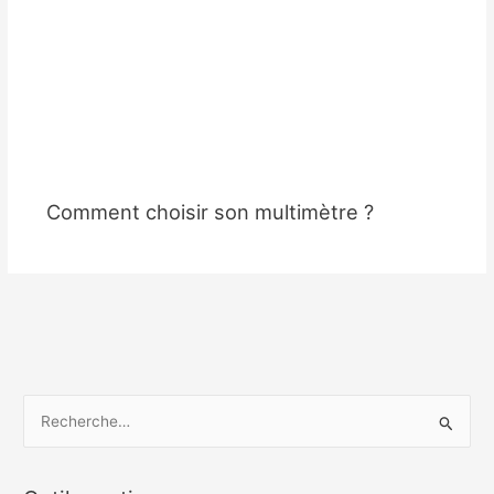
Comment choisir son multimètre ?
R
e
c