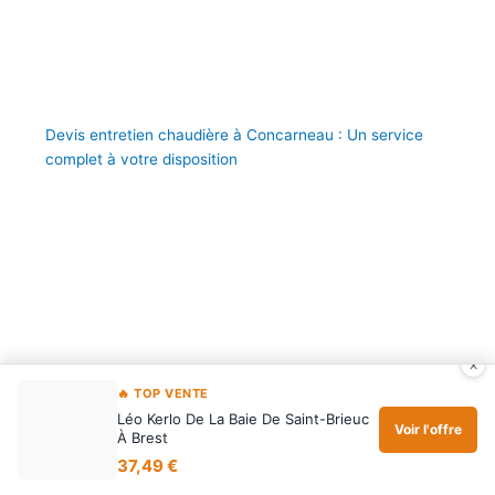
Devis entretien chaudière à Concarneau : Un service
complet à votre disposition
×
🔥 TOP VENTE
Léo Kerlo De La Baie De Saint-Brieuc
Voir l'offre
À Brest
Maintenance chaudière à Pénestin : Protégez votre
37,49 €
équipement