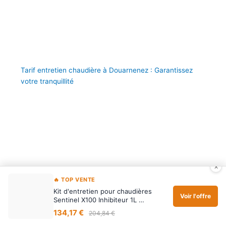
Tarif entretien chaudière à Douarnenez : Garantissez
votre tranquillité
×
🔥 TOP VENTE
Kit d'entretien pour chaudières
Voir l'offre
Sentinel X100 Inhibiteur 1L …
134,17 €
204,84 €
Maintenance chaudière à Pornichet : Des prestations