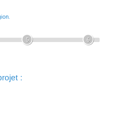
ion.
5
6
rojet :