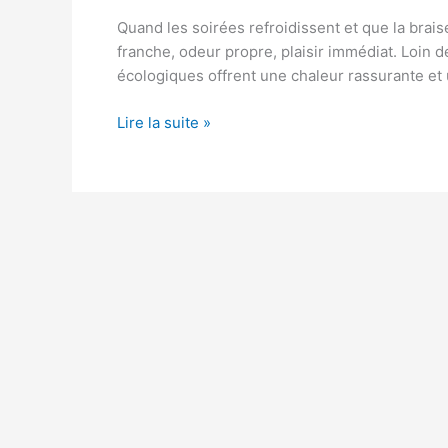
Quand les soirées refroidissent et que la brais
franche, odeur propre, plaisir immédiat. Loin 
écologiques offrent une chaleur rassurante e
Allume-
Lire la suite »
feu
naturel
et
maison
:
recettes
faciles
et
efficaces