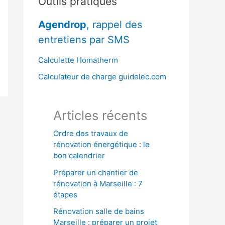
Outils pratiques
r
Agendrop
, rappel des
c
entretiens par SMS
h
e
Calculette Homatherm
r
Calculateur de charge guidelec.com
:
Articles récents
Ordre des travaux de
rénovation énergétique : le
bon calendrier
Préparer un chantier de
rénovation à Marseille : 7
étapes
Rénovation salle de bains
Marseille : préparer un projet