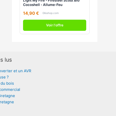
Light My Fire - Firesteel Scout Bio
Cocoshell - Allume-Feu
14,90 €
Glisshop.com
Voir l'offre
s lus
nverter et un AVR
use ?
 du bois
 commercial
Bretagne
Bretagne