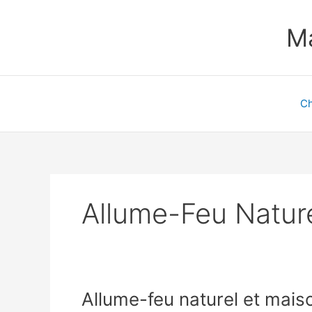
Aller
au
Ma
contenu
Ch
Allume-Feu Natur
Allume-feu naturel et maiso