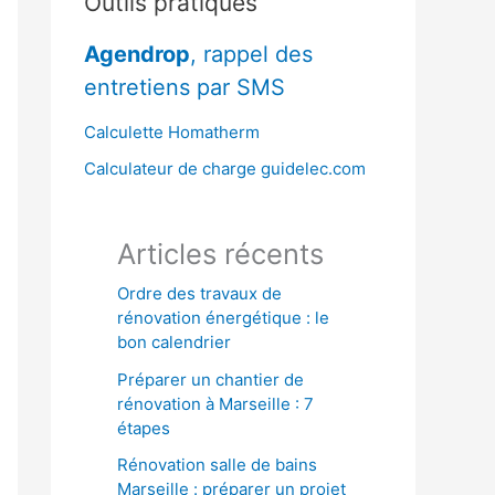
Outils pratiques
r
Agendrop
, rappel des
c
entretiens par SMS
h
e
Calculette Homatherm
r
Calculateur de charge guidelec.com
:
Articles récents
Ordre des travaux de
rénovation énergétique : le
bon calendrier
Préparer un chantier de
rénovation à Marseille : 7
étapes
Rénovation salle de bains
Marseille : préparer un projet