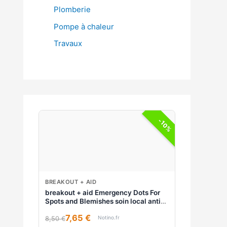
Plomberie
Pompe à chaleur
Travaux
-10%
BREAKOUT + AID
breakout + aid Emergency Dots For
Spots and Blemishes soin local anti-
acné visage, décolleté et dos à l'huile
7,65 €
d'arbre à thé 72 pcs
Notino.fr
8,50 €