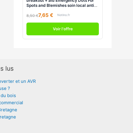
breakout + aid Emergency Dots For
Spots and Blemishes soin local anti-
acné visage, décolleté et dos à l'huile
7,65 €
d'arbre à thé 72 pcs
Notino.fr
8,50 €
Voir l'offre
s lus
nverter et un AVR
use ?
 du bois
 commercial
Bretagne
Bretagne