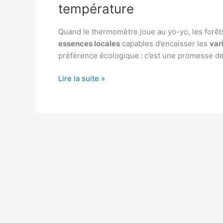
température
Quand le thermomètre joue au yo-yo, les forêt
essences locales
capables d’encaisser les
var
préférence écologique : c’est une promesse de
Choix
Lire la suite »
des
essences
locales
face
aux
variations
de
température