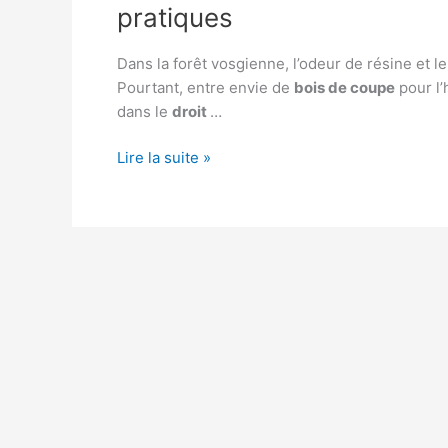
pratiques
Dans la forêt vosgienne, l’odeur de résine et 
Pourtant, entre envie de
bois de coupe
pour l’
dans le
droit
…
Vosges
Lire la suite »
:
récupérer
du
bois
de
coupe,
légalité
et
astuces
pratiques