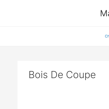
Aller
au
Ma
contenu
Ch
Bois De Coupe