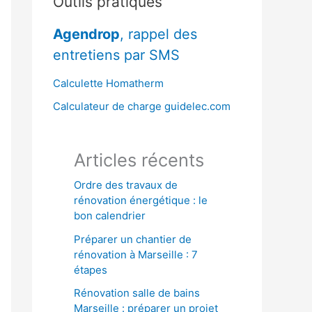
Outils pratiques
r
Agendrop
, rappel des
c
entretiens par SMS
h
e
Calculette Homatherm
r
Calculateur de charge guidelec.com
:
Articles récents
Ordre des travaux de
rénovation énergétique : le
bon calendrier
Préparer un chantier de
rénovation à Marseille : 7
étapes
Rénovation salle de bains
Marseille : préparer un projet