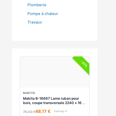
Plomberie
Pompe à chaleur
Travaux
-37%
MAKITA
Makita B-16667 Lame ruban pour
bois, coupe transversale 2240 × 16 ×
0,5 mm, 3 pcs
48,17 €
Kamody.fr
76,03 €