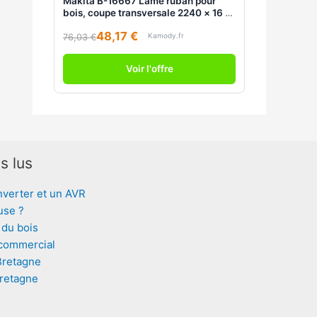
Makita B-16667 Lame ruban pour
bois, coupe transversale 2240 × 16 ×
0,5 mm, 3 pcs
48,17 €
Kamody.fr
76,03 €
Voir l'offre
s lus
nverter et un AVR
use ?
 du bois
 commercial
Bretagne
Bretagne