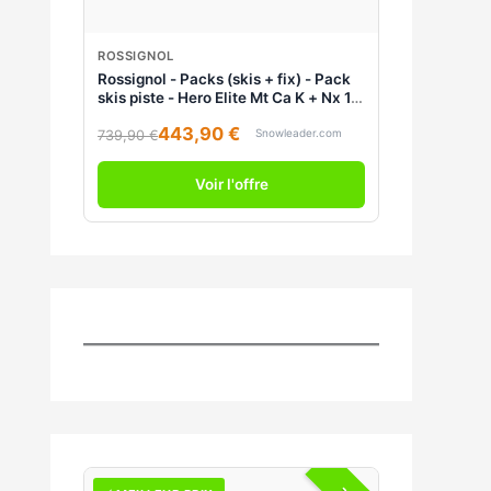
ROSSIGNOL
Rossignol - Packs (skis + fix) - Pack
skis piste - Hero Elite Mt Ca K + Nx 12
Konect Gw Black/Hot Red 2025 pour
443,90 €
Homme en Bois - Taille 167 cm -
Snowleader.com
739,90 €
Rouge
Voir l'offre