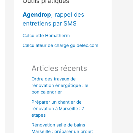
Outils pratiques
r
Agendrop
, rappel des
c
entretiens par SMS
h
e
Calculette Homatherm
r
Calculateur de charge guidelec.com
:
Articles récents
Ordre des travaux de
rénovation énergétique : le
bon calendrier
Préparer un chantier de
rénovation à Marseille : 7
étapes
Rénovation salle de bains
Marseille : préparer un projet