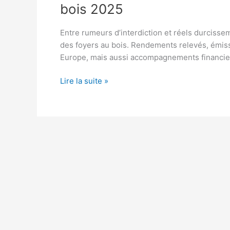
bois 2025
Entre rumeurs d’interdiction et réels durcisse
des foyers au bois. Rendements relevés, émis
Europe, mais aussi accompagnements financiers
Répondre
Lire la suite »
aux
questions
fréquentes
sur
la
réglementation
bois
2025