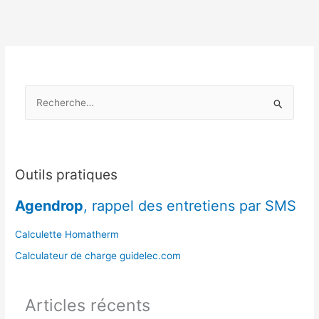
:
8
indices
pour
repérer
un
R
mauvais
vendeur
e
c
h
e
Outils pratiques
r
Agendrop
, rappel des entretiens par SMS
c
h
Calculette Homatherm
e
Calculateur de charge guidelec.com
r
Articles récents
: