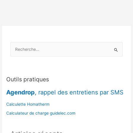
séchage
du
bois
dans
le
Massif
central
R
e
c
h
e
Outils pratiques
r
Agendrop
, rappel des entretiens par SMS
c
h
Calculette Homatherm
e
Calculateur de charge guidelec.com
r