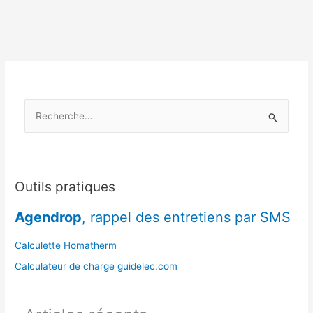
quand
le
remplacer,
quelles
aides
rechercher
?
R
e
c
h
e
Outils pratiques
r
Agendrop
, rappel des entretiens par SMS
c
h
Calculette Homatherm
e
Calculateur de charge guidelec.com
r