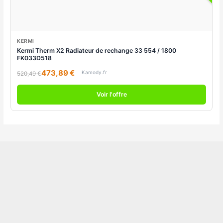
KERMI
Kermi Therm X2 Radiateur de rechange 33 554 / 1800
FK033D518
473,89 €
Kamody.fr
520,49 €
Voir l'offre