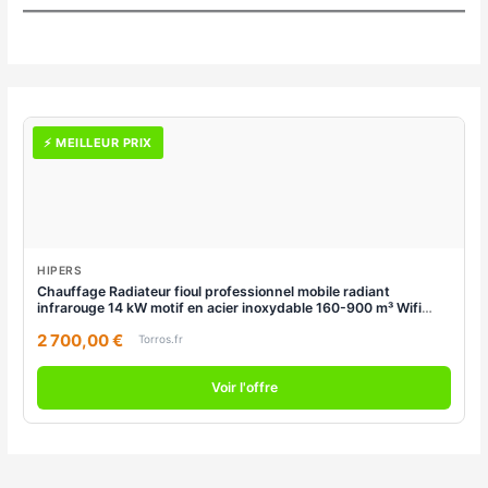
⚡ MEILLEUR PRIX
HIPERS
Chauffage Radiateur fioul professionnel mobile radiant
infrarouge 14 kW motif en acier inoxydable 160-900 m³ Wifi
Hipers WDP50IS
2 700,00 €
Torros.fr
Voir l'offre