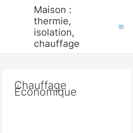
Aller
Maison :
au
contenu
thermie,
isolation,
chauffage
Chauffage
Économique