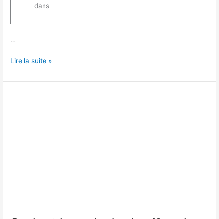
dans
…
Les
Lire la suite »
avantages
d’une
chaudière
à
condensation