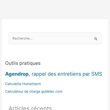
de
chauffage
le
plus
économique
?
R
e
c
h
e
Outils pratiques
r
Agendrop
, rappel des entretiens par SMS
c
h
Calculette Homatherm
e
Calculateur de charge guidelec.com
r
Articles récents
: