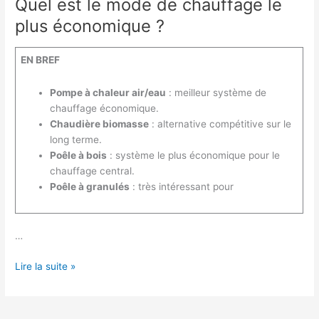
Quel est le mode de chauffage le
plus économique ?
EN BREF
Pompe à chaleur air/eau
: meilleur système de
chauffage économique.
Chaudière biomasse
: alternative compétitive sur le
long terme.
Poêle à bois
: système le plus économique pour le
chauffage central.
Poêle à granulés
: très intéressant pour
…
Quel
Lire la suite »
est
le
mode