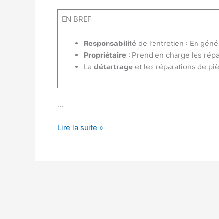
EN BREF
Responsabilité
de l’entretien : En géné
Propriétaire
: Prend en charge les rép
Le
détartrage
et les réparations de piè
…
Qui
Lire la suite »
doit
payer
l’entretien
du
chauffe-
eau
électrique