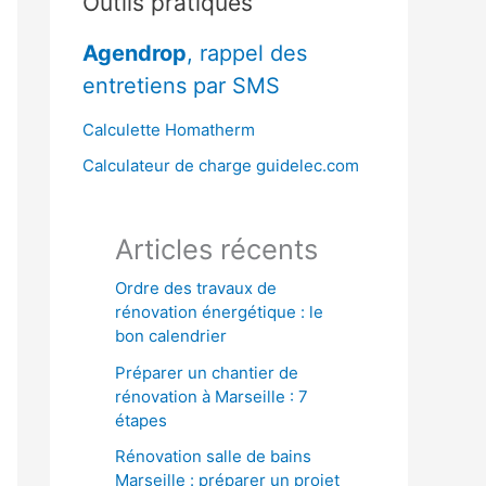
Outils pratiques
r
Agendrop
, rappel des
c
entretiens par SMS
h
e
Calculette Homatherm
r
Calculateur de charge guidelec.com
:
Articles récents
Ordre des travaux de
rénovation énergétique : le
bon calendrier
Préparer un chantier de
rénovation à Marseille : 7
étapes
Rénovation salle de bains
Marseille : préparer un projet