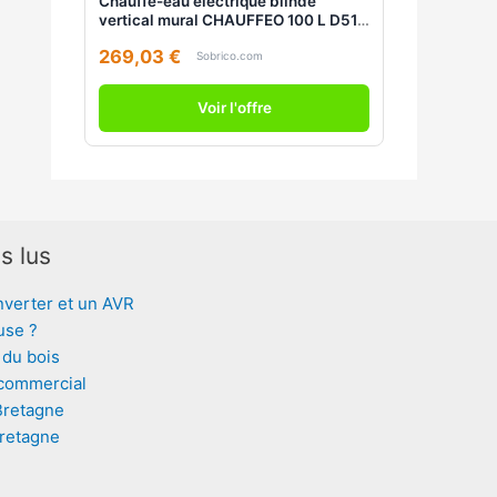
Chauffe-eau électrique blindé
vertical mural CHAUFFEO 100 L D513
ATLANTIC 021114
269,03 €
Sobrico.com
Voir l'offre
s lus
nverter et un AVR
use ?
 du bois
 commercial
Bretagne
Bretagne