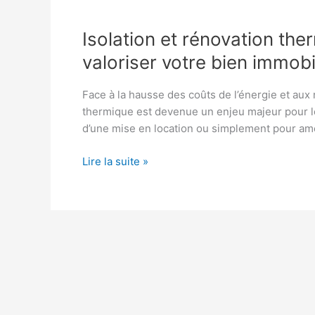
Isolation et rénovation ther
valoriser votre bien immobi
Face à la hausse des coûts de l’énergie et aux
thermique est devenue un enjeu majeur pour les
d’une mise en location ou simplement pour am
Isolation
Lire la suite »
et
rénovation
thermique
:
un
levier
essentiel
pour
valoriser