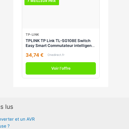
⚡ MEILLEUR PRIX
TP-LINK
TPLINK TP Link TL-SG108E Switch
Easy Smart Commutateur intelligent
Gigabit 8 ports avec VLAN, QoS,
34,74 €
boîtier métallique et fonctions
Onedirect.fr
d'économie d'énergie.
Voir l'offre
s lus
nverter et un AVR
use ?