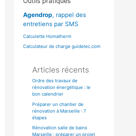
Outils pratiques
r
Agendrop
, rappel des
c
entretiens par SMS
h
e
Calculette Homatherm
r
Calculateur de charge guidelec.com
:
Articles récents
Ordre des travaux de
rénovation énergétique : le
bon calendrier
Préparer un chantier de
rénovation à Marseille : 7
étapes
Rénovation salle de bains
Marseille : préparer un projet