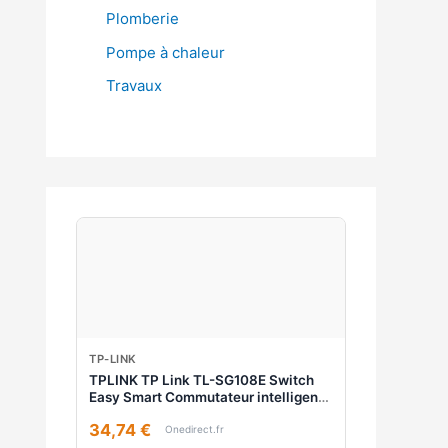
Plomberie
Pompe à chaleur
Travaux
TP-LINK
TPLINK TP Link TL-SG108E Switch
Easy Smart Commutateur intelligent
Gigabit 8 ports avec VLAN, QoS,
34,74 €
boîtier métallique et fonctions
Onedirect.fr
d'économie d'énergie.