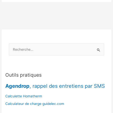
plaines
:
quelles
différences
dans
les
besoins
en
R
bois
de
e
chauffage
c
?
h
e
Outils pratiques
r
Agendrop
, rappel des entretiens par SMS
c
h
Calculette Homatherm
e
Calculateur de charge guidelec.com
r