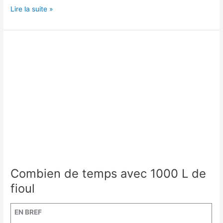
Comment
Lire la suite »
savoir
si
ma
chaudière
consomme
trop
?
Combien de temps avec 1000 L de
fioul
EN BREF