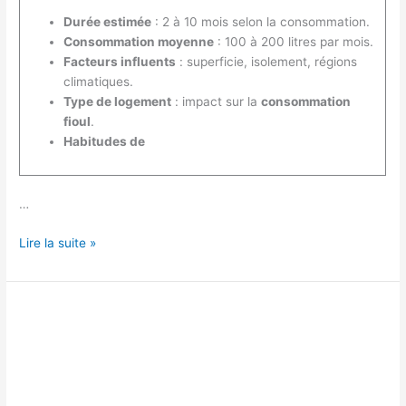
Durée estimée
: 2 à 10 mois selon la consommation.
Consommation moyenne
: 100 à 200 litres par mois.
Facteurs influents
: superficie, isolement, régions
climatiques.
Type de logement
: impact sur la
consommation
fioul
.
Habitudes de
…
Combien
Lire la suite »
de
temps
avec
1000
L
de
fioul