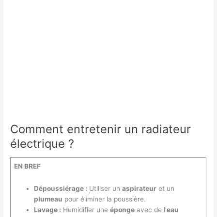
gaz
choisir
Comment entretenir un radiateur
électrique ?
EN BREF
Dépoussiérage :
Utiliser un
aspirateur
et un
plumeau
pour éliminer la poussière.
Lavage :
Humidifier une
éponge
avec de l’
eau