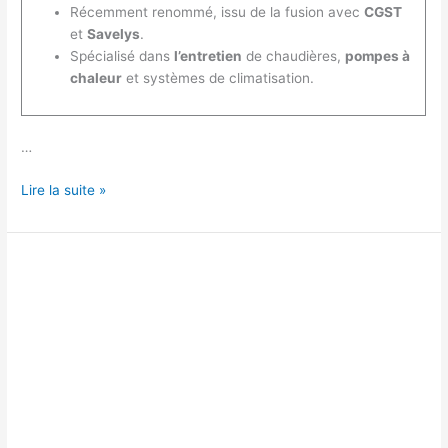
Récemment renommé, issu de la fusion avec
CGST
et
Savelys
.
Spécialisé dans
l’entretien
de chaudières,
pompes à
chaleur
et systèmes de climatisation.
…
Qu’est-
Lire la suite »
ce
que
Engie
Home
Services
?