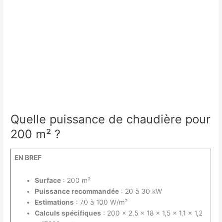
une
chaudière
classique
et
une
chaudière
à
condensation
?
Quelle puissance de chaudière pour
200 m² ?
EN BREF
Surface
: 200 m²
Puissance recommandée
: 20 à 30 kW
Estimations
: 70 à 100 W/m²
Calculs spécifiques
: 200 x 2,5 x 18 x 1,5 x 1,1 x 1,2