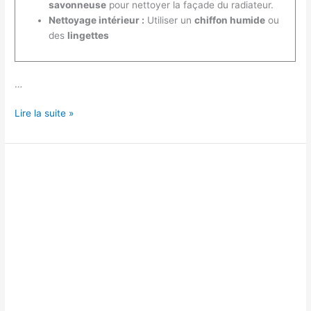
savonneuse
pour nettoyer la façade du radiateur.
Nettoyage intérieur :
Utiliser un
chiffon humide
ou
des
lingettes
…
Comment
Lire la suite »
entretenir
un
radiateur
électrique
?