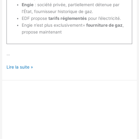
Engie
: société privée, partiellement détenue par
l’État, fournisseur historique de gaz.
EDF propose
tarifs réglementés
pour l’électricité.
Engie n’est plus exclusivement=
fourniture de gaz
,
propose maintenant
…
Quelle
Lire la suite »
est
la
différence
entre
Engie
et
EDF
?