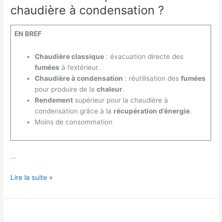
chaudière à condensation ?
EN BREF
Chaudière classique
: évacuation directe des
fumées
à l’extérieur.
Chaudière à condensation
: réutilisation des
fumées
pour produire de la
chaleur
.
Rendement
supérieur pour la chaudière à
condensation grâce à la
récupération d’énergie
.
Moins de consommation
…
Quelle
Lire la suite »
est
la
différence
entre