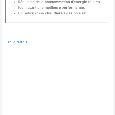
Réduction de la
consommation d’énergie
tout en
fournissant une
meilleure performance
.
Utilisation d’une
chaudière à gaz
pour un
…
Qu’est-
Lire la suite »
ce
qu’une
chaudière
à
haute
performance
énergétique
?