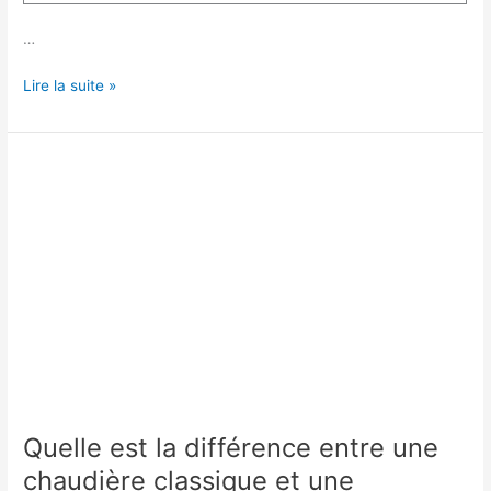
…
Quelle
Lire la suite »
est
la
différence
entre
une
chaudière
basse
température
et
condensation
?
Quelle est la différence entre une
chaudière classique et une