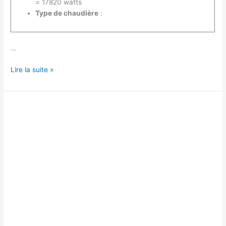
= 17820 watts
Type de chaudière
:
…
Quelle
Lire la suite »
puissance
de
chaudière
pour
200
m²
?