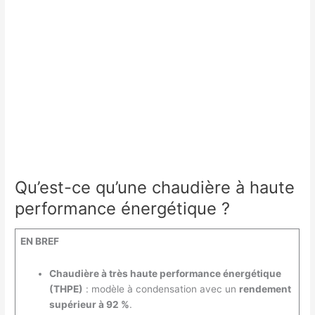
sur
la
réussite
d’une
chauffe
longue
durée
Qu’est-ce qu’une chaudière à haute
performance énergétique ?
EN BREF
Chaudière à très haute performance énergétique
(THPE)
: modèle à condensation avec un
rendement
supérieur à 92 %
.