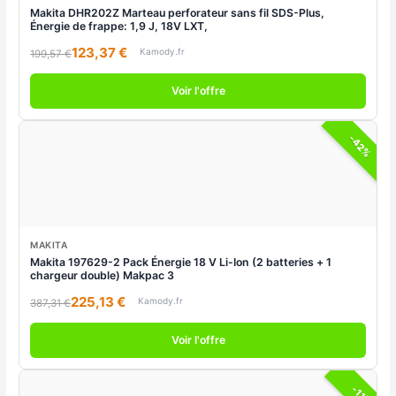
Makita DHR202Z Marteau perforateur sans fil SDS-Plus,
Énergie de frappe: 1,9 J, 18V LXT,
123,37 €
Kamody.fr
199,57 €
Voir l'offre
-42%
MAKITA
Makita 197629-2 Pack Énergie 18 V Li-Ion (2 batteries + 1
chargeur double) Makpac 3
225,13 €
Kamody.fr
387,31 €
Voir l'offre
-11%