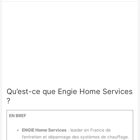
la
meilleure
marque
de
chaudière
à
condensation
?
Qu’est-ce que Engie Home Services
?
EN BREF
ENGIE Home Services
: leader en France de
l’entretien et dépannage des systèmes de chauffage.