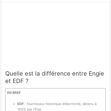
la
durée
de
vie
d’une
chaudière
à
condensation
?
Quelle est la différence entre Engie
et EDF ?
EN BREF
EDF
: fournisseur historique d’électricité, détenu à
100% par l’État.