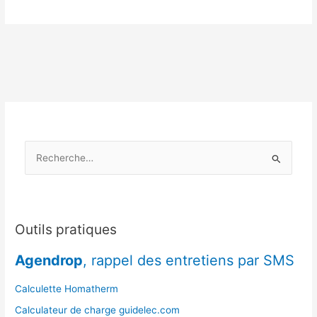
se
passe
l’entretien
de
la
chaudière
?
R
e
c
h
e
Outils pratiques
r
Agendrop
, rappel des entretiens par SMS
c
h
Calculette Homatherm
e
Calculateur de charge guidelec.com