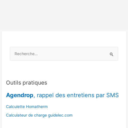
:
mieux
connaître
les
feuillus
et
résineux
de
R
sa
région
e
c
h
e
Outils pratiques
r
Agendrop
, rappel des entretiens par SMS
c
h
Calculette Homatherm
e
Calculateur de charge guidelec.com
r