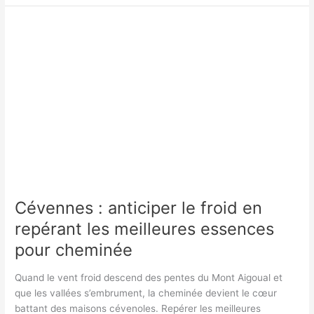
anticiper
le
froid,
conseils
pratiques
pour
familles
à
la
campagne
Cévennes : anticiper le froid en
repérant les meilleures essences
pour cheminée
Quand le vent froid descend des pentes du Mont Aigoual et
que les vallées s’embrument, la cheminée devient le cœur
battant des maisons cévenoles. Repérer les meilleures