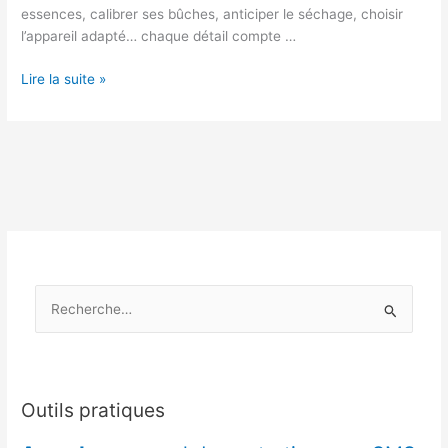
essences, calibrer ses bûches, anticiper le séchage, choisir
l’appareil adapté… chaque détail compte …
Cévennes
Lire la suite »
:
anticiper
le
froid
en
repérant
les
meilleures
essences
R
pour
cheminée
e
c
h
e
Outils pratiques
r