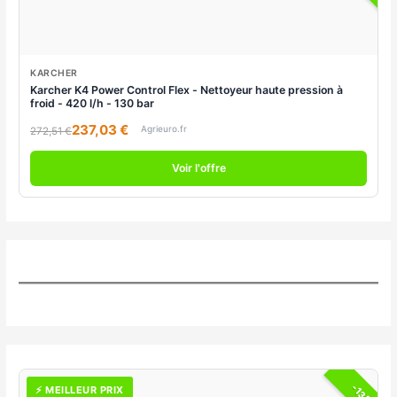
KARCHER
Karcher K4 Power Control Flex - Nettoyeur haute pression à
froid - 420 l/h - 130 bar
237,03 €
Agrieuro.fr
272,51 €
Voir l'offre
-13%
⚡ MEILLEUR PRIX