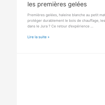
les premières gelées
Premières gelées, haleine blanche au petit mat
protéger durablement le bois de chauffage, les
dans le Jura ? Ce retour d’expérience …
Jura
Lire la suite »
:
retour
d’expérience
sur
le
stockage
en
extérieur
après
les
premières
gelées