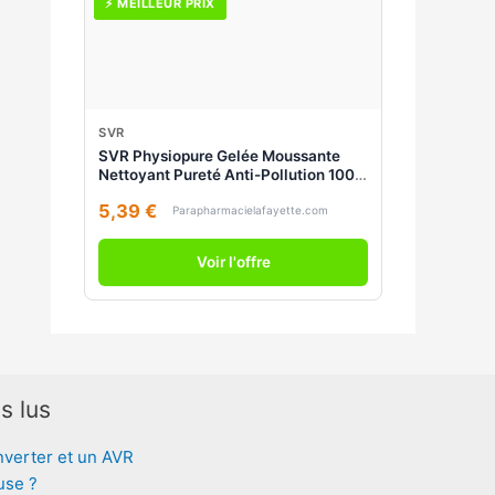
⚡ MEILLEUR PRIX
SVR
SVR Physiopure Gelée Moussante
Nettoyant Pureté Anti-Pollution 100
ml - Flacon
5,39 €
Parapharmacielafayette.com
Voir l'offre
s lus
nverter et un AVR
use ?