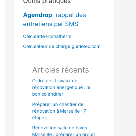
Outils pratiques
r
Agendrop
, rappel des
c
entretiens par SMS
h
e
Calculette Homatherm
r
Calculateur de charge guidelec.com
:
Articles récents
Ordre des travaux de
rénovation énergétique : le
bon calendrier
Préparer un chantier de
rénovation à Marseille : 7
étapes
Rénovation salle de bains
Marseille : préparer un projet