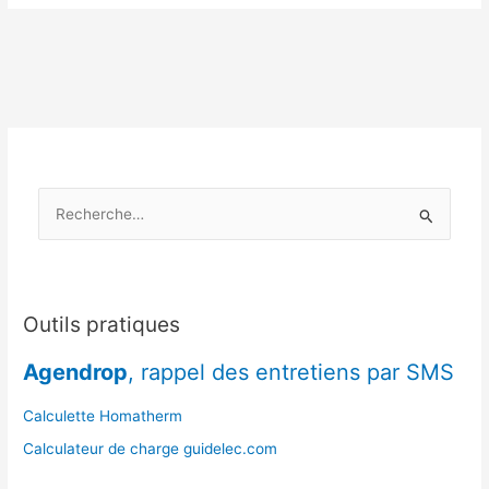
poêle
:
les
gestes
clés
pour
éviter
les
R
accidents
cet
e
automne
c
h
e
Outils pratiques
r
Agendrop
, rappel des entretiens par SMS
c
h
Calculette Homatherm
e
Calculateur de charge guidelec.com
r