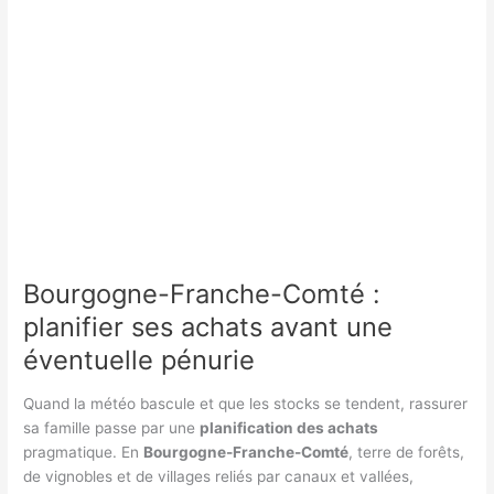
sécuriser
ses
stocks
en
anticipation
de
la
Toussaint
Bourgogne-Franche-Comté :
planifier ses achats avant une
éventuelle pénurie
Quand la météo bascule et que les stocks se tendent, rassurer
sa famille passe par une
planification des achats
pragmatique. En
Bourgogne-Franche-Comté
, terre de forêts,
de vignobles et de villages reliés par canaux et vallées,