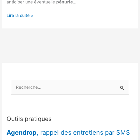
anticiper une éventuelle
pénurie
…
Bourgogne-
Lire la suite »
Franche-
Comté
:
planifier
ses
achats
avant
une
éventuelle
R
pénurie
e
c
h
e
Outils pratiques
r
Agendrop
, rappel des entretiens par SMS
c