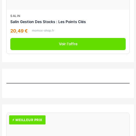
SALIN
Salin Gestion Des Stocks : Les Points Clés
20,49 €
momox-shop.fr
Voir l'offre
⚡ MEILLEUR PRIX