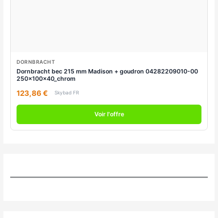
DORNBRACHT
Dornbracht bec 215 mm Madison + goudron 04282209010-00
250x100x40_chrom
123,86 €
Skybad FR
Voir l'offre