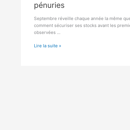
pénuries
Septembre réveille chaque année la même ques
comment sécuriser ses stocks avant les premie
observées …
Grand
Lire la suite »
Est
:
prix
du
bois
en
septembre,
bons
plans
et
alertes
pénuries