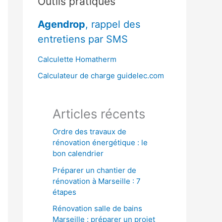
Outils pratiques
r
Agendrop
, rappel des
c
entretiens par SMS
h
e
Calculette Homatherm
r
Calculateur de charge guidelec.com
:
Articles récents
Ordre des travaux de
rénovation énergétique : le
bon calendrier
Préparer un chantier de
rénovation à Marseille : 7
étapes
Rénovation salle de bains
Marseille : préparer un projet