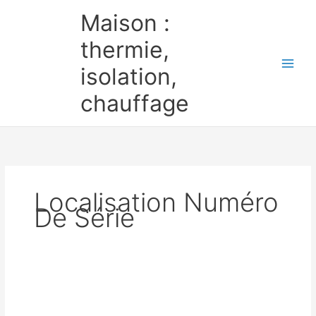
Aller
Maison :
au
contenu
thermie,
isolation,
chauffage
Localisation Numéro
De Série