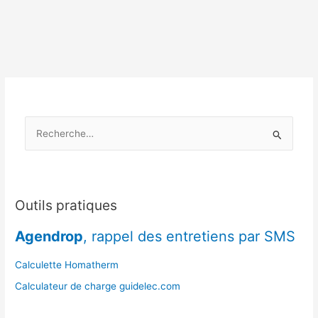
un
feu
durable
:
méthodes
approuvées
R
e
c
h
e
Outils pratiques
r
Agendrop
, rappel des entretiens par SMS
c
h
Calculette Homatherm
e
Calculateur de charge guidelec.com
r