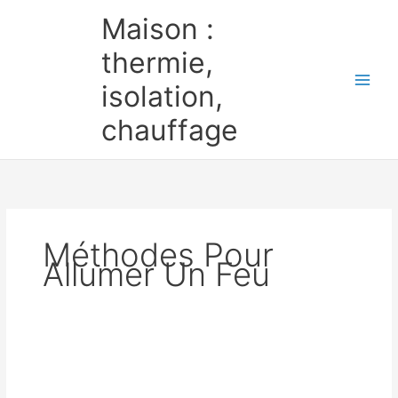
Aller
Maison :
au
contenu
thermie,
isolation,
chauffage
Méthodes Pour
Allumer Un Feu